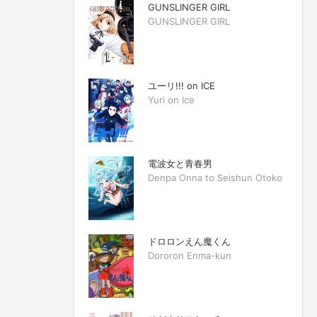
GUNSLINGER GIRL
GUNSLINGER GIRL
ユーリ!!! on ICE
Yuri on Ice
電波女と青春男
Denpa Onna to Seishun Otoko
ドロロンえん魔くん
Dororon Enma-kun