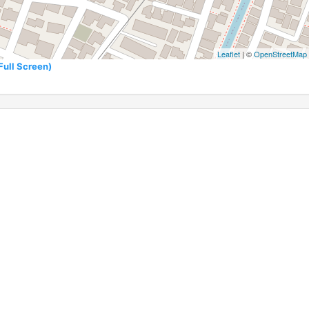
Leaflet
| ©
OpenStreetMap
l Screen)