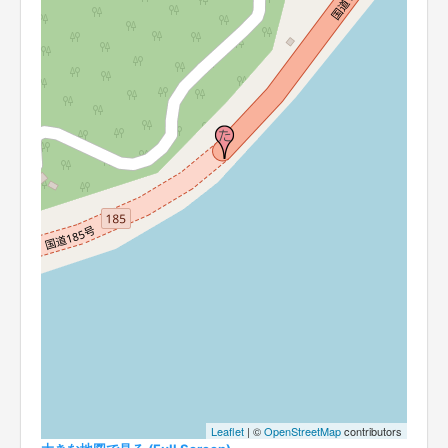
Leaflet
| ©
OpenStreetMap
contributors