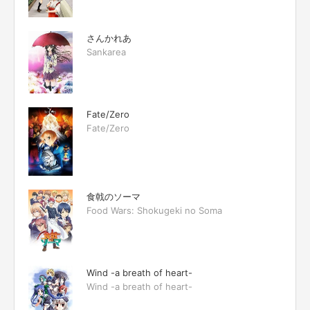
さんかれあ
Sankarea
Fate/Zero
Fate/Zero
食戟のソーマ
Food Wars: Shokugeki no Soma
Wind -a breath of heart-
Wind -a breath of heart-