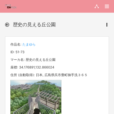
歴史の見える丘公園
作品名:
たまゆら
ID: 51-73
マーカ名: 歴史の見える丘公園
座標: 34.176891,132.866024
住所 (自動取得): 日本, 広島県呉市豊町御手洗３６５