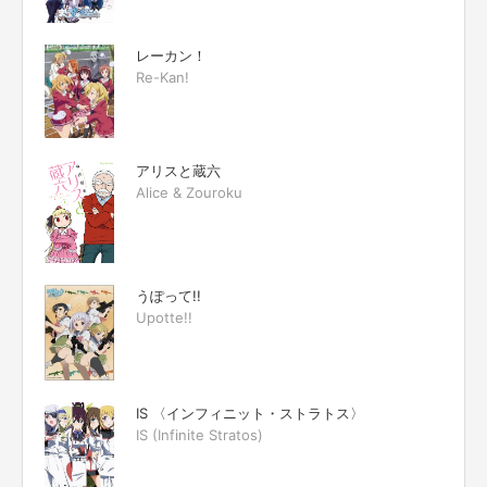
レーカン！
Re-Kan!
アリスと蔵六
Alice & Zouroku
うぽって!!
Upotte!!
IS 〈インフィニット・ストラトス〉
IS (Infinite Stratos)