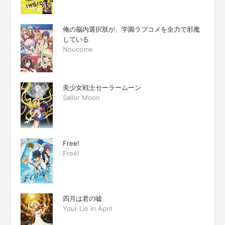
俺の脳内選択肢が、学園ラブコメを全力で邪魔
している
Noucome
美少女戦士セーラームーン
Sailor Moon
Free!
Free!
四月は君の嘘
Your Lie in April