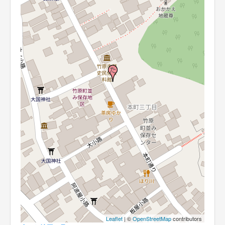
Leaflet
| ©
OpenStreetMap
contributors