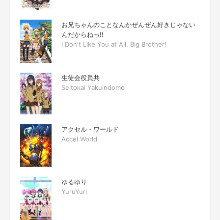
お兄ちゃんのことなんかぜんぜん好きじゃない
んだからねっ!!
I Don't Like You at All, Big Brother!
生徒会役員共
Seitokai Yakuindomo
アクセル・ワールド
Accel World
ゆるゆり
YuruYuri