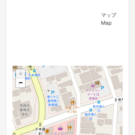
マップ
Map
+
−