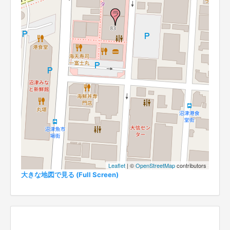
Leaflet
| ©
OpenStreetMap
contributors
大きな地図で見る (Full Screen)