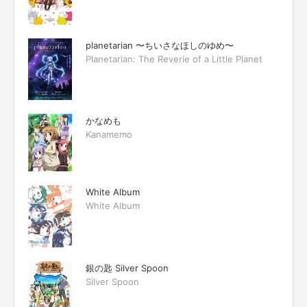
planetarian 〜ちいさなほしのゆめ〜
Planetarian: The Reverie of a Little Planet
かなめも
Kanamemo
White Album
White Album
銀の匙 Silver Spoon
Silver Spoon