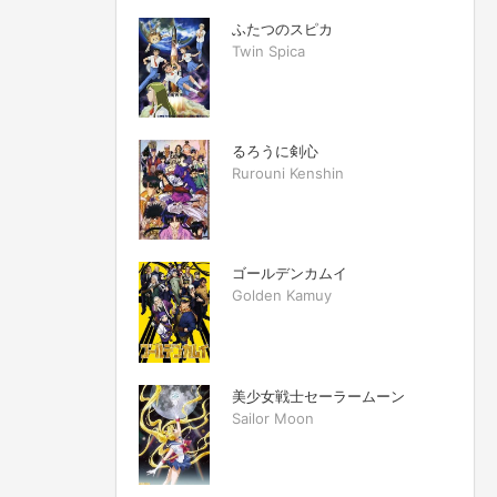
ふたつのスピカ
Twin Spica
るろうに剣心
Rurouni Kenshin
ゴールデンカムイ
Golden Kamuy
美少女戦士セーラームーン
Sailor Moon