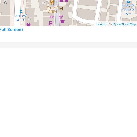
Leaflet
| ©
OpenStreetMap
l Screen)