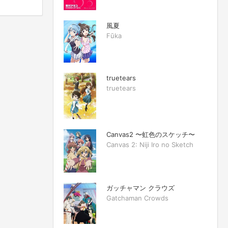
風夏
Fūka
truetears
truetears
Canvas2 〜虹色のスケッチ〜
Canvas 2: Niji Iro no Sketch
ガッチャマン クラウズ
Gatchaman Crowds