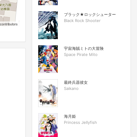
ブラック★ロックシューター
Black Rock Shooter
contributors
宇宙海賊ミトの大冒険
Space Pirate Mito
最終兵器彼女
Saikano
海月姫
Princess Jellyfish