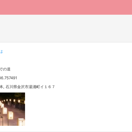
は
までの道
36.757491
 日本, 石川県金沢市湯涌町イ１６７