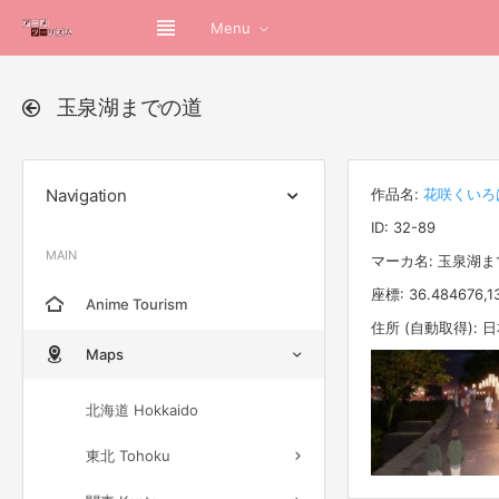
Menu
玉泉湖までの道
Navigation
作品名:
花咲くいろ
ID: 32-89
MAIN
マーカ名: 玉泉湖
座標: 36.484676,1
Anime Tourism
住所 (自動取得):
Maps
北海道 Hokkaido
東北 Tohoku