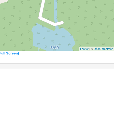
Leaflet
| ©
OpenStreetMap
l Screen)