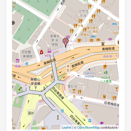
Leaflet
| ©
OpenStreetMap
contributors