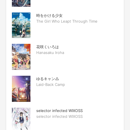
時をかける少女
The Girl Who Leapt Through Time
花咲くいろは
Hanasaku Iroha
ゆるキャン△
Laid-Back Camp
selector infected WIXOSS
selector infected WIXOSS