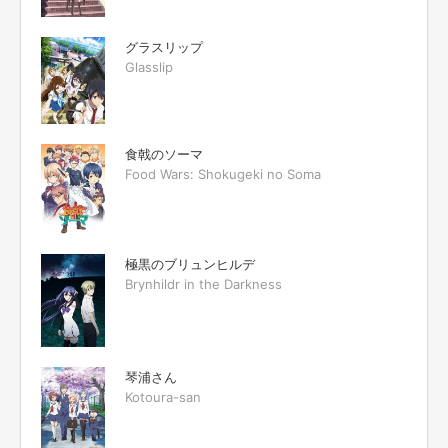
グラスリップ
Glasslip
食戟のソーマ
Food Wars: Shokugeki no Soma
極黒のブリュンヒルデ
Brynhildr in the Darkness
琴浦さん
Kotoura-san