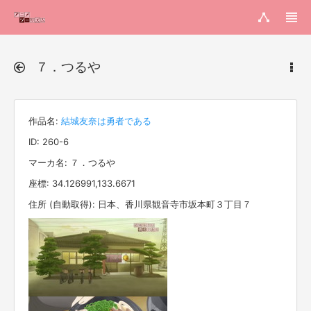
７．つるや
作品名:
結城友奈は勇者である
ID: 260-6
マーカ名: ７．つるや
座標: 34.126991,133.6671
住所 (自動取得): 日本、香川県観音寺市坂本町３丁目７