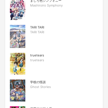
ましろ色シンフォニー
Mashiroiro Symphony
TARI TARI
TARI TARI
truetears
truetears
学校の怪談
Ghost Stories