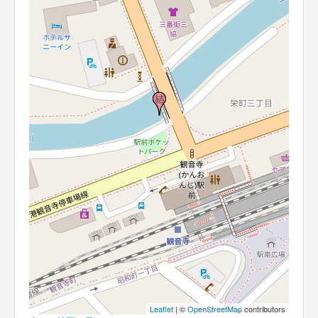
Leaflet
| ©
OpenStreetMap
contributors