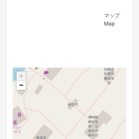
マップ
Map
+
−