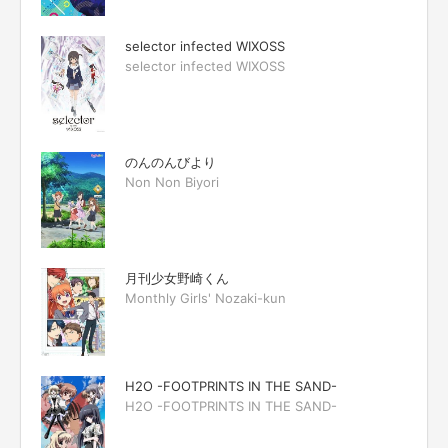
selector infected WIXOSS
selector infected WIXOSS
のんのんびより
Non Non Biyori
月刊少女野崎くん
Monthly Girls' Nozaki-kun
H2O -FOOTPRINTS IN THE SAND-
H2O -FOOTPRINTS IN THE SAND-