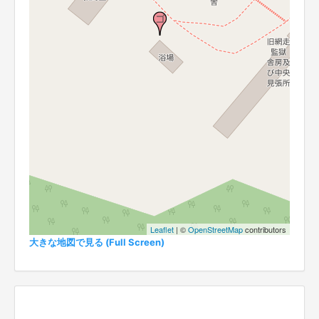
Leaflet
| ©
OpenStreetMap
contributors
大きな地図で見る (Full Screen)