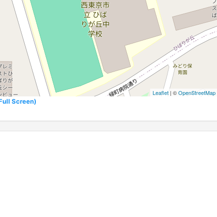
Leaflet
| ©
OpenStreetMap
l Screen)