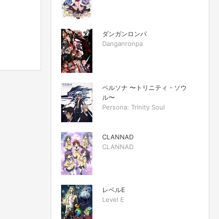
ダンガンロンパ
Danganronpa
ペルソナ 〜トリニティ・ソウ
ル〜
Persona: Trinity Soul
CLANNAD
CLANNAD
レベルE
Level E