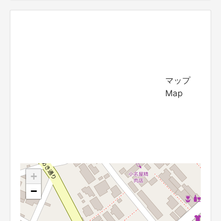
マップ
Map
+
−