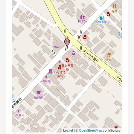
Leaflet
| ©
OpenStreetMap
contributors