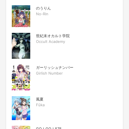
のうりん
No-Rin
世紀末オカルト学院
Occult Academy
ガーリッシュナンバー
Girlish Number
風夏
Fūka
GO！GO！575