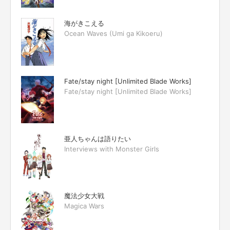
海がきこえる
Ocean Waves (Umi ga Kikoeru)
Fate/stay night [Unlimited Blade Works]
Fate/stay night [Unlimited Blade Works]
亜人ちゃんは語りたい
Interviews with Monster Girls
魔法少女大戦
Magica Wars