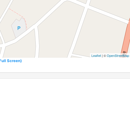
Leaflet
| ©
OpenStreetMap
l Screen)