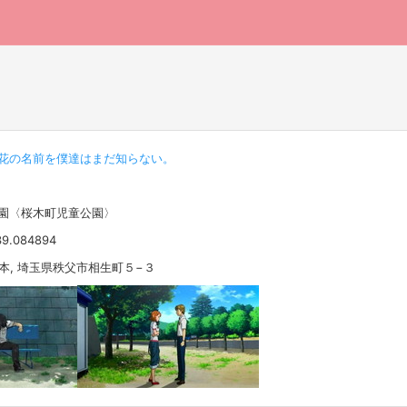
花の名前を僕達はまだ知らない。
公園〈桜木町児童公園〉
39.084894
 日本, 埼玉県秩父市相生町５−３