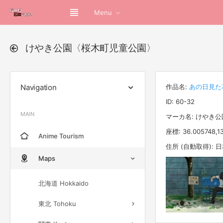
Menu
けやき公園〈桜木町児童公園〉
Navigation
作品名:
あの日見た
ID: 60-32
MAIN
マーカ名: けやき
座標: 36.005748,1
Anime Tourism
住所 (自動取得):
Maps
北海道 Hokkaido
東北 Tohoku