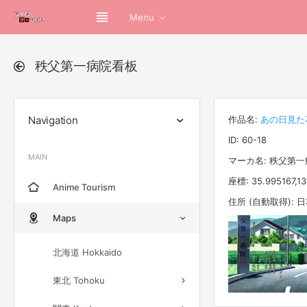
Menu
秩父第一病院看板
Navigation
作品名:
あの日見た
ID: 60-18
MAIN
マーカ名: 秩父第
座標: 35.995167,1
Anime Tourism
住所 (自動取得):
Maps
北海道 Hokkaido
東北 Tohoku