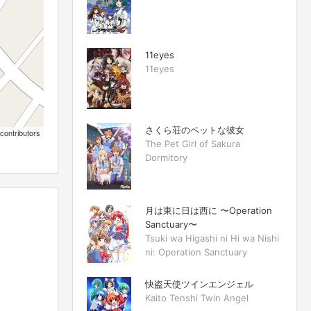
11eyes
11eyes
さくら荘のペットな彼女
contributors
The Pet Girl of Sakura
Dormitory
月は東に日は西に 〜Operation
Sanctuary〜
Tsuki wa Higashi ni Hi wa Nishi
ni: Operation Sanctuary
快盗天使ツインエンジェル
Kaito Tenshi Twin Angel