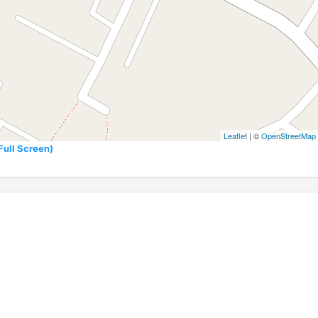
Leaflet
| ©
OpenStreetMap
l Screen)