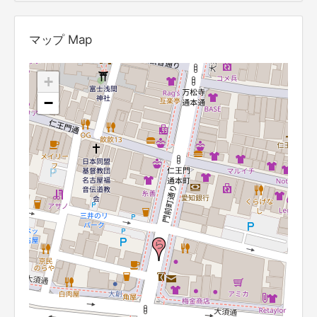
マップ Map
+
−