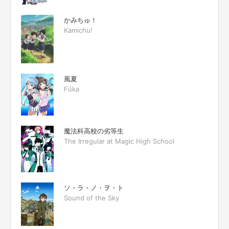
かみちゅ！
Kamichu!
風夏
Fūka
魔法科高校の劣等生
The Irregular at Magic High School
ソ・ラ・ノ・ヲ・ト
Sound of the Sky