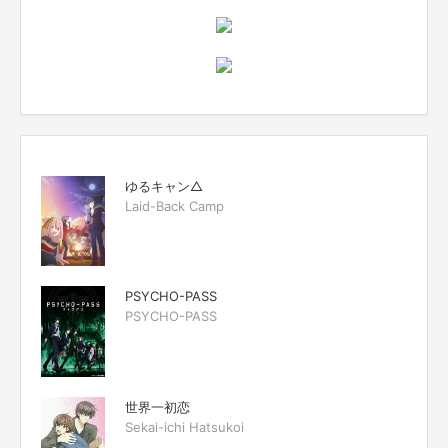
ゆるキャン△
Laid-Back Camp
PSYCHO-PASS
PSYCHO-PASS
世界一初恋
Sekai-ichi Hatsukoi