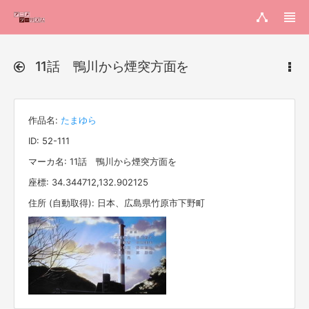
11話 鴨川から煙突方面を
作品名:
たまゆら
ID: 52-111
マーカ名: 11話 鴨川から煙突方面を
座標: 34.344712,132.902125
住所 (自動取得): 日本、広島県竹原市下野町