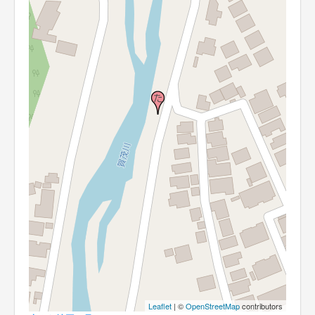
Leaflet
| ©
OpenStreetMap
contributors