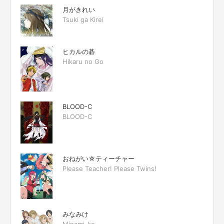
月がきれい
Tsuki ga Kirei
ヒカルの碁
Hikaru no Go
BLOOD-C
BLOOD-C
おねがい☆ティーチャー
Please Teacher! Please Twins!
みなみけ
Minami-ke