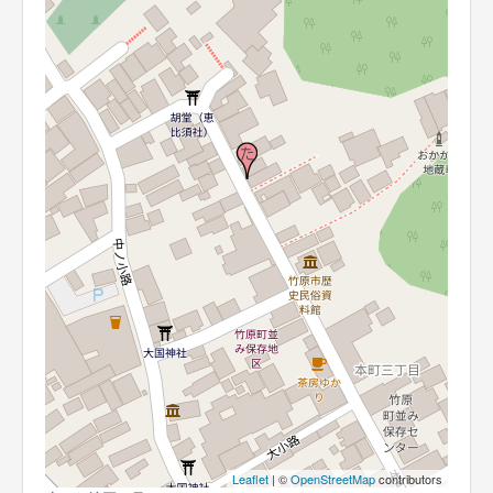
Leaflet
| ©
OpenStreetMap
contributors