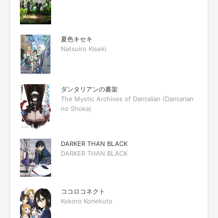
夏色キセキ
Natsuiro Kiseki
ダンタリアンの書架
The Mystic Archives of Dantalian (Dantarian
no Shoka)
DARKER THAN BLACK
DARKER THAN BLACK
ココロコネクト
Kokoro Konekuto