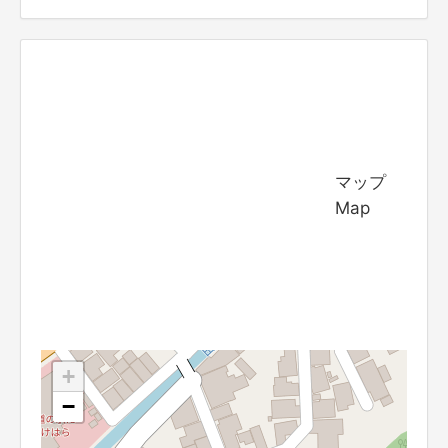
マップ
Map
+
−