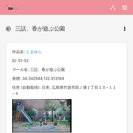
三話、香が遊ぶ公園
作品名:
たまゆら
ID: 51-52
マーカ名: 三話、香が遊ぶ公園
座標: 34.342944,132.913164
住所 (自動取得): 日本, 広島県竹原市田ノ浦１丁目１０−１１
−４