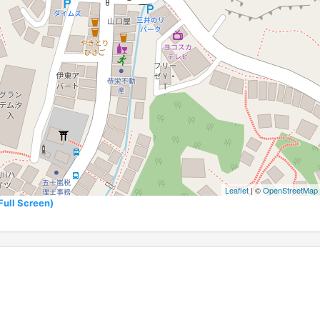
Leaflet
| ©
OpenStreetMap
l Screen)