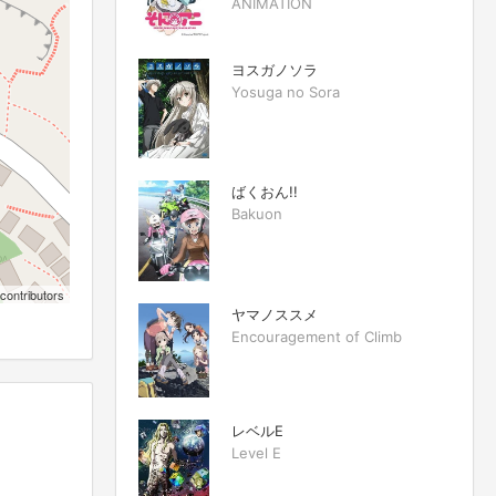
ANIMATION
ヨスガノソラ
Yosuga no Sora
ばくおん!!
Bakuon
contributors
ヤマノススメ
Encouragement of Climb
レベルE
Level E