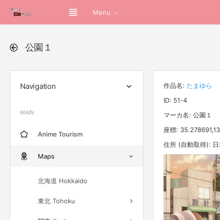
Menu
公園１
Navigation
作品名:
たまゆら
ID: 51-4
MAIN
マーカ名: 公園１
座標: 35.278691,1
Anime Tourism
住所 (自動取得):
Maps
北海道 Hokkaido
東北 Tohoku