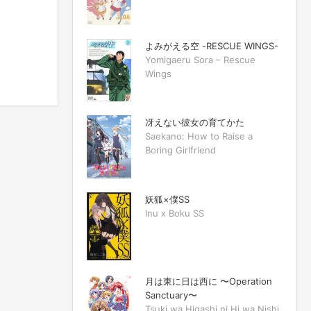
よみがえる空 -RESCUE WINGS-
Yomigaeru Sora – Rescue
Wings
冴えない彼女の育てかた
Saekano: How to Raise a
Boring Girlfriend
妖狐×僕SS
Inu x Boku SS
月は東に日は西に 〜Operation
Sanctuary〜
Tsuki wa Higashi ni Hi wa Nishi