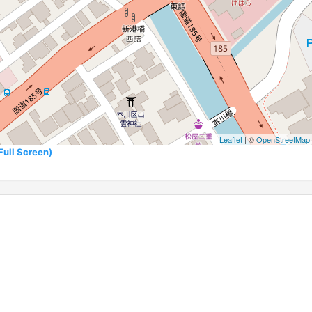
Leaflet
| ©
OpenStreetMap
l Screen)