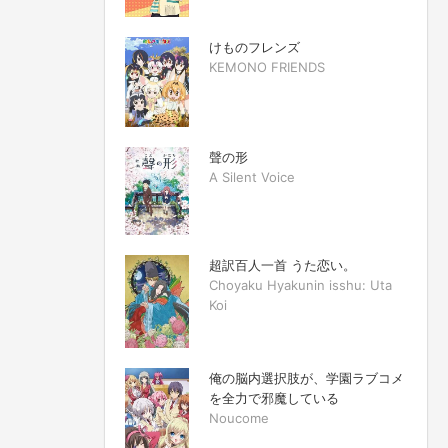
けものフレンズ
KEMONO FRIENDS
聲の形
A Silent Voice
超訳百人一首 うた恋い。
Choyaku Hyakunin isshu: Uta
Koi
俺の脳内選択肢が、学園ラブコメ
を全力で邪魔している
Noucome