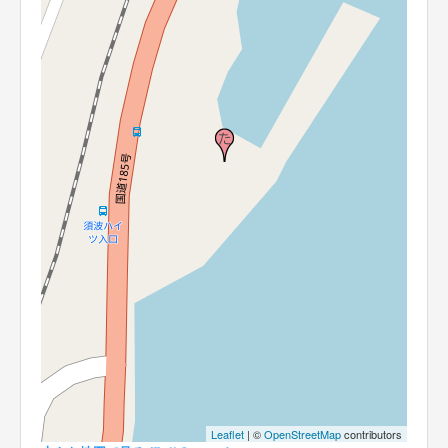
Leaflet
| ©
OpenStreetMap
contributors