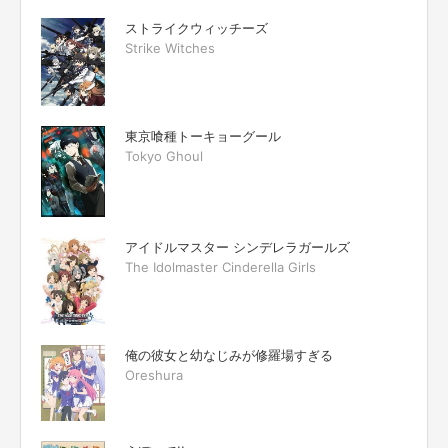
ストライクウィッチーズ
Strike Witches
東京喰種トーキョーグール
Tokyo Ghoul
アイドルマスター シンデレラガールズ
The Idolmaster Cinderella Girls
俺の彼女と幼なじみが修羅場すぎる
Oreshura