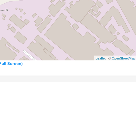
Leaflet
| ©
OpenStreetMap
l Screen)