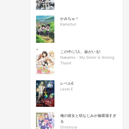
かみちゅ！
Kamichu!
この中に1人、妹がいる!
Nakaimo - My Sister Is Among
Them!
レベルE
Level E
俺の彼女と幼なじみが修羅場すぎ
る
Oreshura