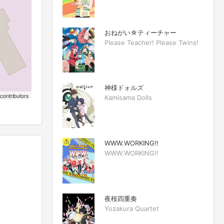
おねがい☆ティーチャー
Please Teacher! Please Twins!
神様ドォルズ
contributors
Kamisama Dolls
WWW.WORKING!!
WWW.WORKING!!
夜桜四重奏
Yozakura Quartet