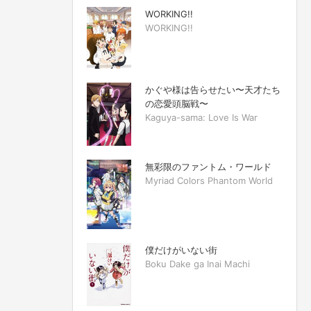
WORKING!!
WORKING!!
かぐや様は告らせたい〜天才たち
の恋愛頭脳戦〜
Kaguya-sama: Love Is War
無彩限のファントム・ワールド
Myriad Colors Phantom World
僕だけがいない街
Boku Dake ga Inai Machi