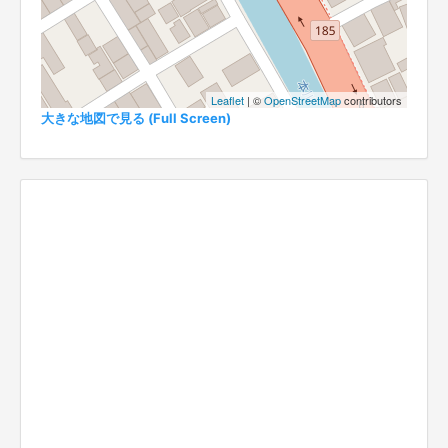
Leaflet
| ©
OpenStreetMap
contributors
大きな地図で見る (Full Screen)