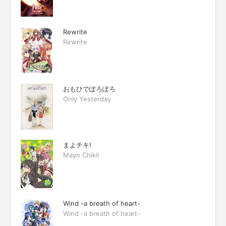
Rewrite
Rewrite
おもひでぽろぽろ
Only Yesterday
まよチキ!
Mayo Chiki!
Wind -a breath of heart-
Wind -a breath of heart-