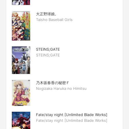
大正野球娘。
Taisho Baseball Girls
STEINS;GATE
STEINS;GATE
乃木坂春香の秘密Ｆ
Nogizaka Haruka no Himitsu
Fate/stay night [Unlimited Blade Works]
Fate/stay night [Unlimited Blade Works]