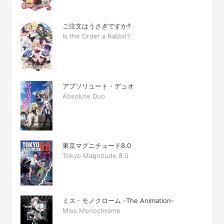
ご注文はうさぎですか?
Is the Order a Rabbit?
アブソリュート・デュオ
Absolute Duo
東京マグニチュード8.0
Tokyo Magnitude 8.0
ミス・モノクローム -The Animation-
Miss Monochrome