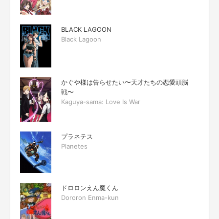
BLACK LAGOON
Black Lagoon
かぐや様は告らせたい〜天才たちの恋愛頭脳
戦〜
Kaguya-sama: Love Is War
プラネテス
Planetes
ドロロンえん魔くん
Dororon Enma-kun