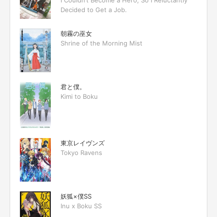
I Couldn’t Become a Hero, So I Reluctantly
Decided to Get a Job.
朝霧の巫女
Shrine of the Morning Mist
君と僕。
Kimi to Boku
東京レイヴンズ
Tokyo Ravens
妖狐×僕SS
Inu x Boku SS