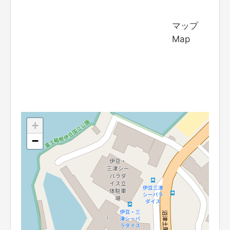
マップ
Map
+
−