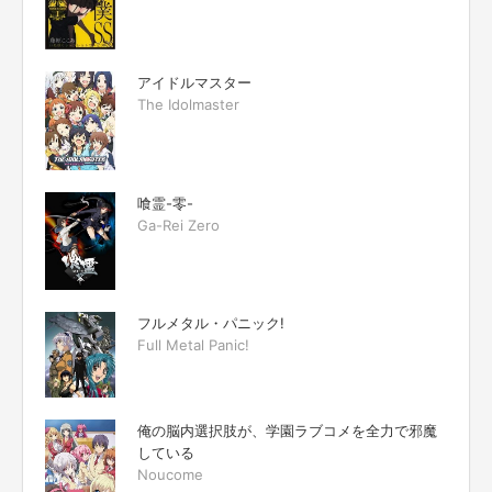
アイドルマスター
The Idolmaster
喰霊-零-
Ga-Rei Zero
フルメタル・パニック!
Full Metal Panic!
俺の脳内選択肢が、学園ラブコメを全力で邪魔
している
Noucome