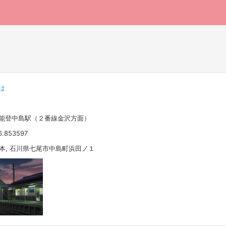
は
道能登中島駅（２番線金沢方面）
6.853597
 日本, 石川県七尾市中島町浜田ノ１