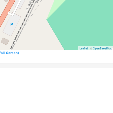
Leaflet
| ©
OpenStreetMap
l Screen)