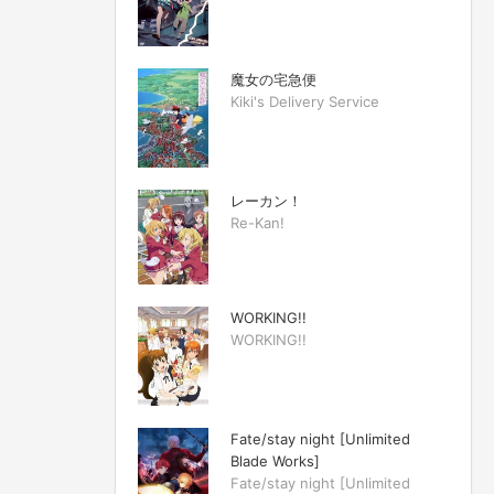
魔女の宅急便
Kiki's Delivery Service
レーカン！
Re-Kan!
WORKING!!
WORKING!!
Fate/stay night [Unlimited
Blade Works]
Fate/stay night [Unlimited