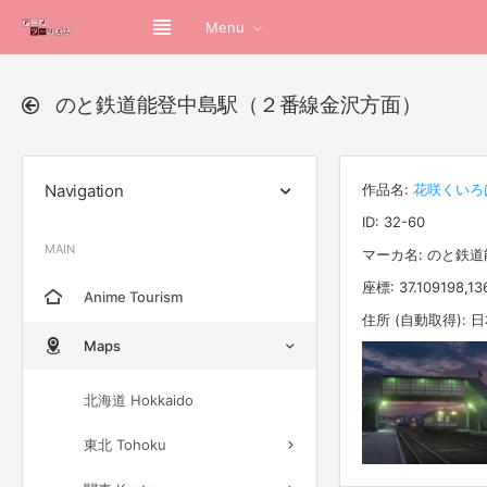
Menu
のと鉄道能登中島駅（２番線金沢方面）
Navigation
作品名:
花咲くいろ
ID: 32-60
MAIN
マーカ名: のと鉄
座標: 37.109198,13
Anime Tourism
住所 (自動取得):
Maps
北海道 Hokkaido
東北 Tohoku