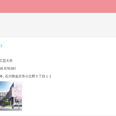
は
術工芸大学
36.676381
 日本, 石川県金沢市小立野５丁目１１