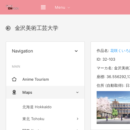
Menu
金沢美術工芸大学
Navigation
作品名:
花咲くいろ
ID: 32-103
MAIN
マーカ名: 金沢美
座標: 36.556292,1
Anime Tourism
住所 (自動取得):
Maps
北海道 Hokkaido
東北 Tohoku