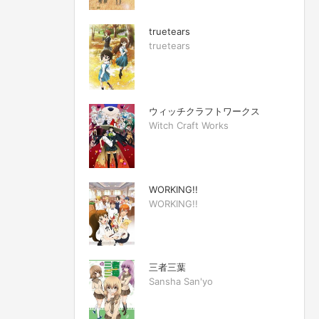
truetears
truetears
ウィッチクラフトワークス
Witch Craft Works
WORKING!!
WORKING!!
三者三葉
Sansha San'yo