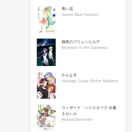
青い花
Sweet Blue Flowers
極黒のブリュンヒルデ
Brynhildr in the Darkness
かんなぎ
Kannagi: Crazy Shrine Maidens
ウィザード・バリスターズ 弁魔
士セシル
Wizard Barristers