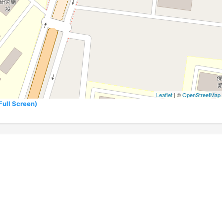
Leaflet
| ©
OpenStreetMap
l Screen)