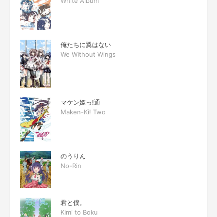
White Album
俺たちに翼はない
We Without Wings
マケン姫っ!通
Maken-Ki! Two
のうりん
No-Rin
君と僕。
Kimi to Boku