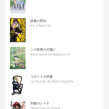
妖狐×僕SS
Inu x Boku SS
この世界の片隅に
Kono Sekai no Katasumi ni
コゼットの肖像
Le Portrait de Petit Cossette
灼眼のシャナ
Shakugan no Shana