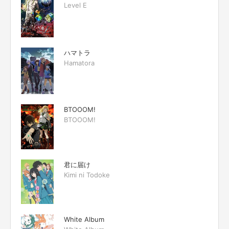
Level E
ハマトラ
Hamatora
BTOOOM!
BTOOOM!
君に届け
Kimi ni Todoke
White Album