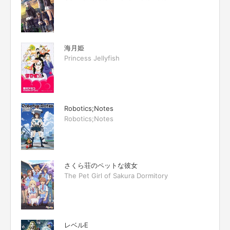
海月姫
Princess Jellyfish
Robotics;Notes
Robotics;Notes
さくら荘のペットな彼女
The Pet Girl of Sakura Dormitory
レベルE