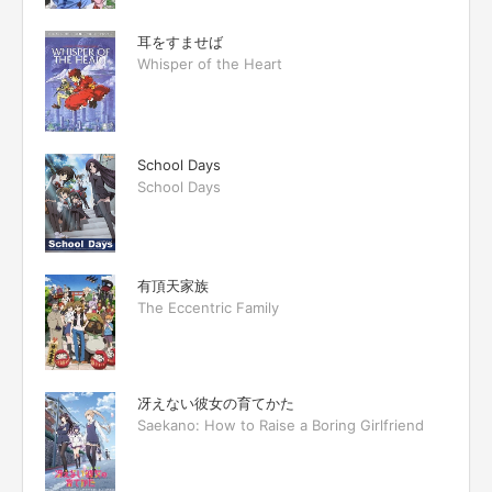
耳をすませば
Whisper of the Heart
School Days
School Days
有頂天家族
The Eccentric Family
冴えない彼女の育てかた
Saekano: How to Raise a Boring Girlfriend