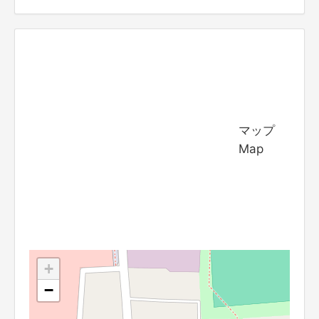
マップ
Map
+
−