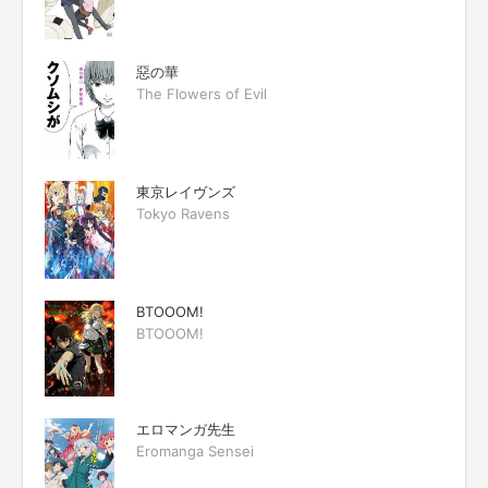
惡の華
The Flowers of Evil
東京レイヴンズ
Tokyo Ravens
BTOOOM!
BTOOOM!
エロマンガ先生
Eromanga Sensei