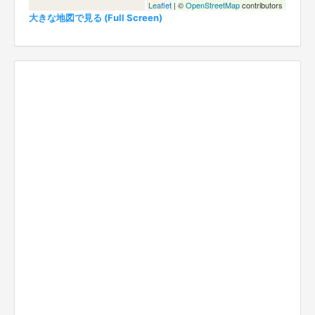
Leaflet
| ©
OpenStreetMap
contributors
大きな地図で見る (Full Screen)