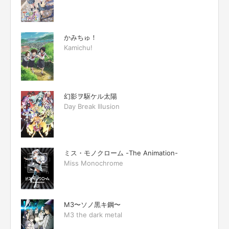
かみちゅ！
Kamichu!
幻影ヲ駆ケル太陽
Day Break Illusion
ミス・モノクローム -The Animation-
Miss Monochrome
M3〜ソノ黒キ鋼〜
M3 the dark metal