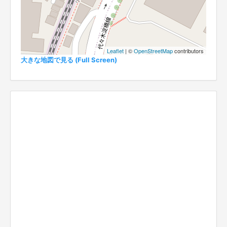
Leaflet
| ©
OpenStreetMap
contributors
大きな地図で見る (Full Screen)