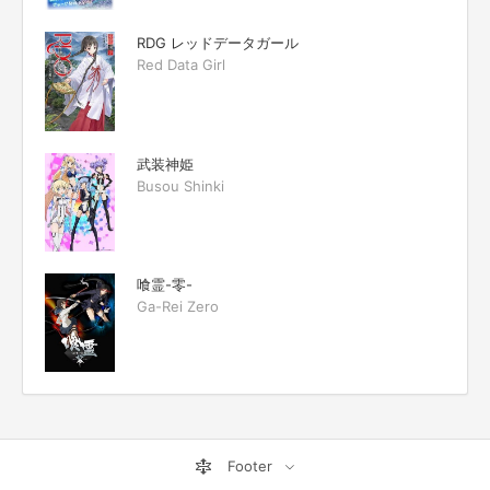
RDG レッドデータガール
Red Data Girl
武装神姫
Busou Shinki
喰霊-零-
Ga-Rei Zero
Footer