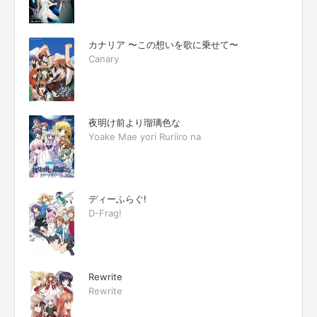
カナリア 〜この想いを歌に乗せて〜
Canary
夜明け前より瑠璃色な
Yoake Mae yori Ruriiro na
ディーふらぐ!
D-Frag!
Rewrite
Rewrite