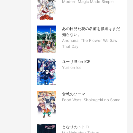
Modern Magic Made Simple
あの日見た花の名前を僕達はまだ
知らない。
Anohana: The Flower We Saw
That Day
ユーリ!!! on ICE
Yuri on Ice
食戟のソーマ
Food Wars: Shokugeki no Soma
となりのトトロ
My Neighbor Totoro