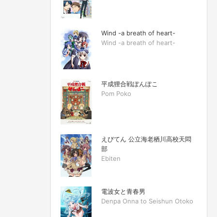
Wind -a breath of heart-
Wind -a breath of heart-
平成狸合戦ぽんぽこ
Pom Poko
えびてん 公立海老栖川高校天悶
部
Ebiten
電波女と青春男
Denpa Onna to Seishun Otoko