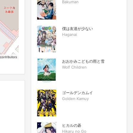
Bakuman
僕は友達が少ない
Haganai
contributors
おおかみこどもの雨と雪
Wolf Children
ゴールデンカムイ
Golden Kamuy
ヒカルの碁
Hikaru no Go