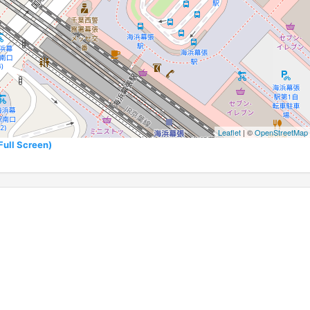
Leaflet
| ©
OpenStreetMap
l Screen)