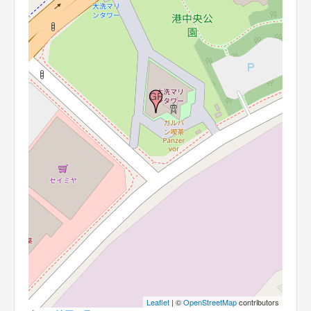
Leaflet
| ©
OpenStreetMap
contributors