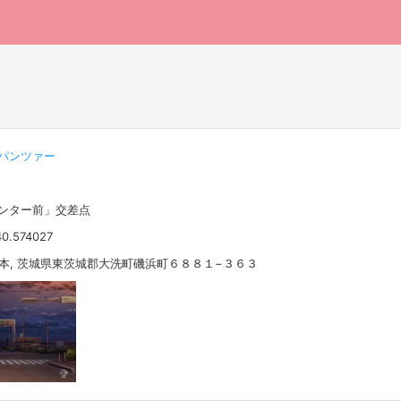
パンツァー
センター前」交差点
40.574027
 日本, 茨城県東茨城郡大洗町磯浜町６８８１−３６３