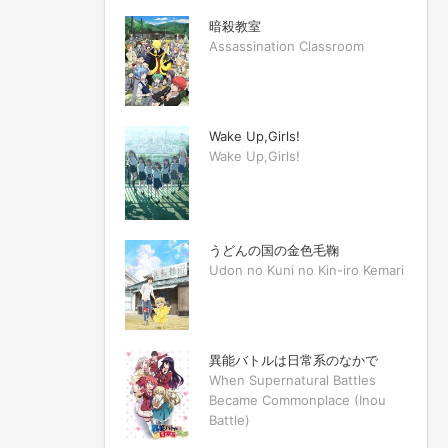
暗殺教室
Assassination Classroom
Wake Up,Girls!
Wake Up,Girls!
うどんの国の金色毛鞠
Udon no Kuni no Kin-iro Kemari
異能バトルは日常系のなかで
When Supernatural Battles
Became Commonplace (Inou
Battle)