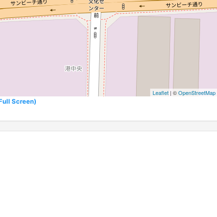
Leaflet
| ©
OpenStreetMap
l Screen)