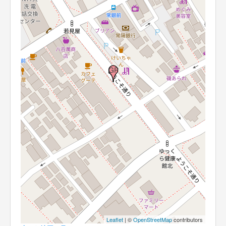
Leaflet
| ©
OpenStreetMap
contributors