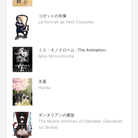
コゼットの肖像
Le Portrait de Petit Cossette
ミス・モノクローム -The Animation-
Miss Monochrome
氷菓
Hyoka
ダンタリアンの書架
The Mystic Archives of Dantalian (Dantarian
no Shoka)