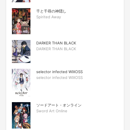
千と千尋の神隠し
Spirited Away
DARKER THAN BLACK
DARKER THAN BLACK
selector infected WIXOSS
selector infected WIXOSS
ソードアート・オンライン
Sword Art Online