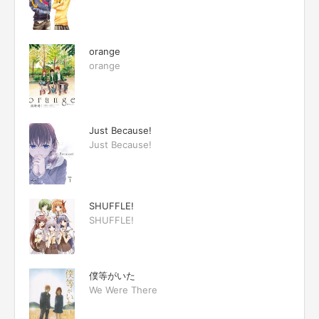
orange
orange
Just Because!
Just Because!
SHUFFLE!
SHUFFLE!
僕等がいた
We Were There