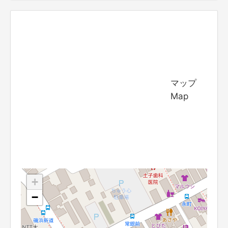
マップ
Map
+
−