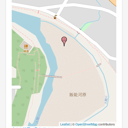
Leaflet
| ©
OpenStreetMap
contributors