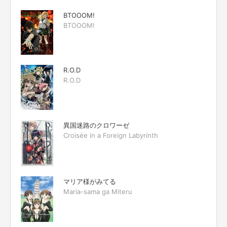
BTOOOM!
BTOOOM!
R.O.D
R.O.D
異国迷路のクロワーゼ
Croisée in a Foreign Labyrinth
マリア様がみてる
Maria-sama ga Miteru