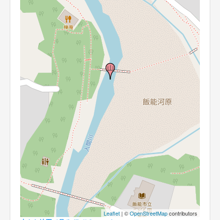
Leaflet
| ©
OpenStreetMap
contributors