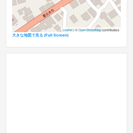
Leaflet
| ©
OpenStreetMap
contributors
大きな地図で見る (Full Screen)