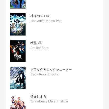
神様のメモ帳
Heaven's Memo Pad
喰霊-零-
Ga-Rei Zero
ブラック★ロックシューター
Black Rock Shooter
苺ましまろ
Strawberry Marshmallow