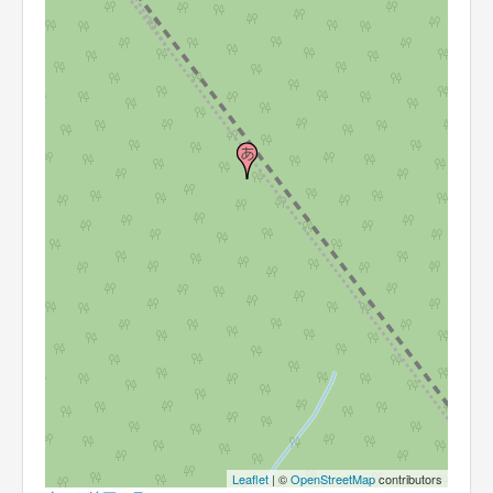
Leaflet
| ©
OpenStreetMap
contributors