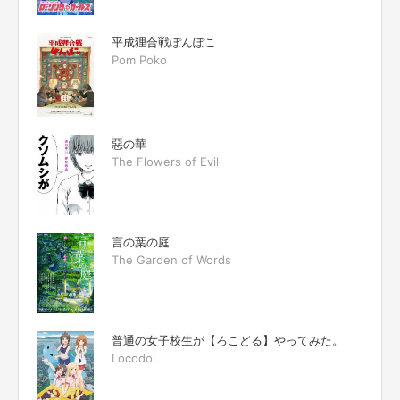
平成狸合戦ぽんぽこ
Pom Poko
惡の華
The Flowers of Evil
言の葉の庭
The Garden of Words
普通の女子校生が【ろこどる】やってみた。
Locodol