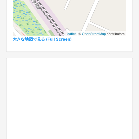
Leaflet
| ©
OpenStreetMap
contributors
大きな地図で見る (Full Screen)