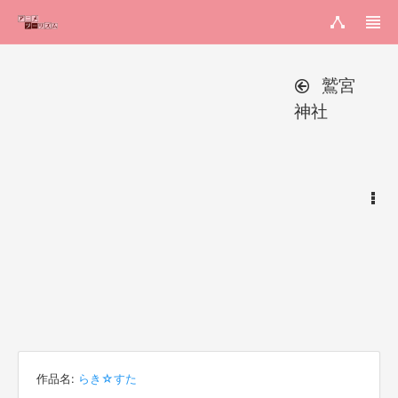
鷲宮
神社
作品名:
らき☆すた