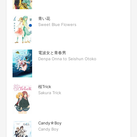
青い花
Sweet Blue Flowers
電波女と青春男
Denpa Onna to Seishun Otoko
桜Trick
Sakura Trick
Candy☆Boy
Candy Boy