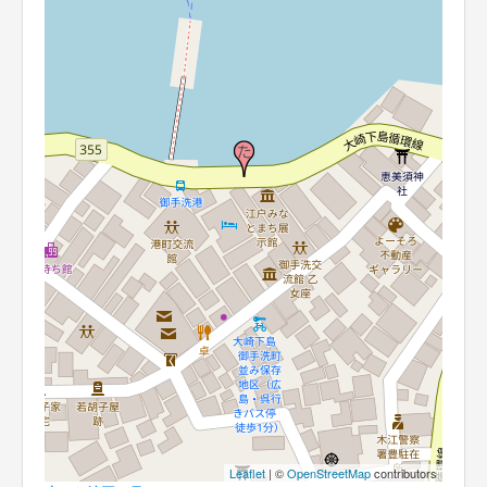
Leaflet
| ©
OpenStreetMap
contributors