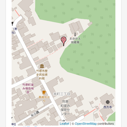
Leaflet
| ©
OpenStreetMap
contributors