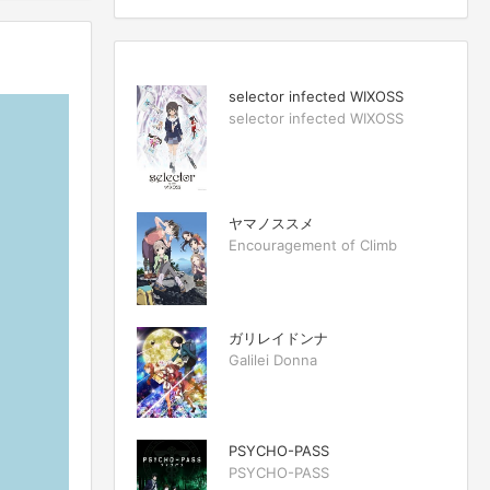
selector infected WIXOSS
selector infected WIXOSS
ヤマノススメ
Encouragement of Climb
ガリレイドンナ
Galilei Donna
PSYCHO-PASS
PSYCHO-PASS