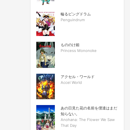
輪るピングドラム
Penguindrum
もののけ姫
Princess Mononoke
アクセル・ワールド
Accel World
あの日見た花の名前を僕達はまだ
知らない。
Anohana: The Flower We Saw
That Day