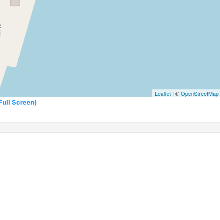
Leaflet
| ©
OpenStreetMap
l Screen)