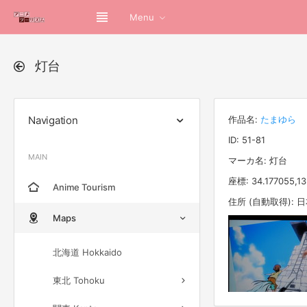
Menu
灯台
Navigation
作品名:
たまゆら
ID: 51-81
MAIN
マーカ名: 灯台
座標: 34.177055,13
Anime Tourism
住所 (自動取得):
Maps
北海道 Hokkaido
東北 Tohoku