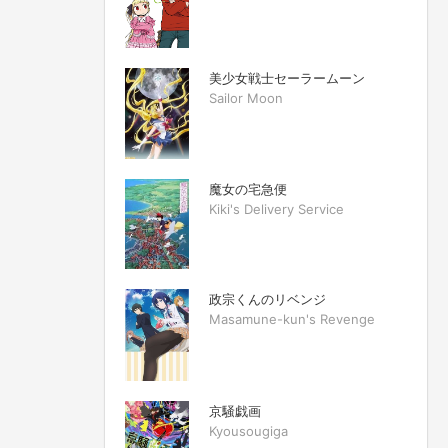
美少女戦士セーラームーン
Sailor Moon
魔女の宅急便
Kiki's Delivery Service
政宗くんのリベンジ
Masamune-kun's Revenge
京騒戯画
Kyousougiga