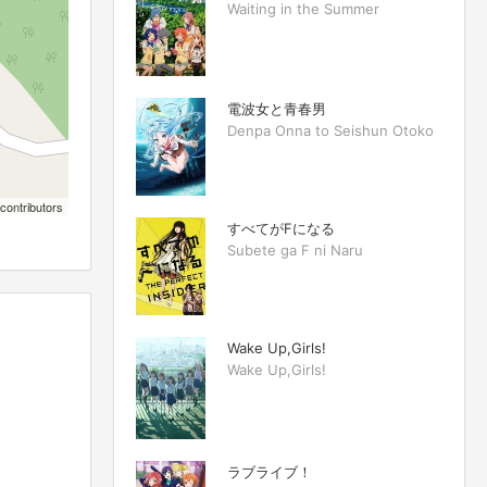
Waiting in the Summer
電波女と青春男
Denpa Onna to Seishun Otoko
contributors
すべてがFになる
Subete ga F ni Naru
Wake Up,Girls!
Wake Up,Girls!
ラブライブ！