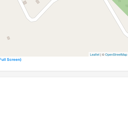
Leaflet
| ©
OpenStreetMap
l Screen)