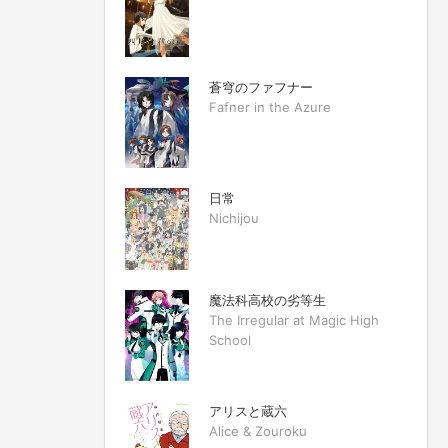
蒼穹のファフナー
Fafner in the Azure
日常
Nichijou
魔法科高校の劣等生
The Irregular at Magic High
School
アリスと蔵六
Alice & Zouroku