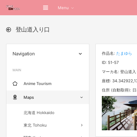
Menu
登山道入り口
Navigation
作品名:
たまゆら
ID: 51-57
MAIN
マーカ名: 登山道入
座標: 34.342922,1
Anime Tourism
住所 (自動取得):
Maps
北海道 Hokkaido
東北 Tohoku