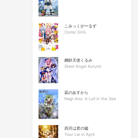
こみっくがーるず
Comic Girls
鋼鉄天使くるみ
Steel Angel Kurumi
凪のあすから
Nagi-Asu: A Lull in the Sea
四月は君の嘘
Your Lie in April