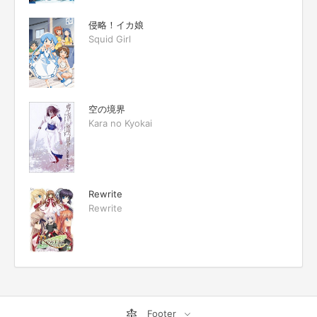
侵略！イカ娘
Squid Girl
空の境界
Kara no Kyokai
Rewrite
Rewrite
Footer