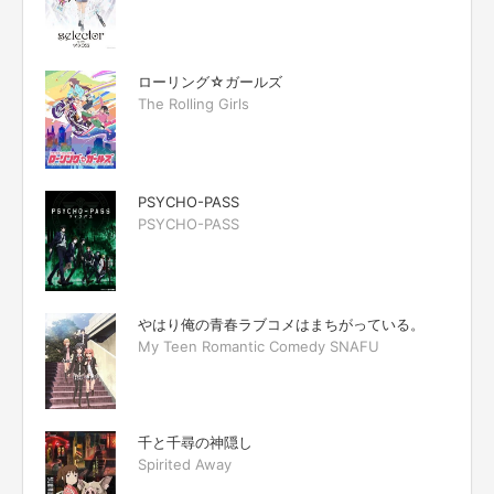
ローリング☆ガールズ
The Rolling Girls
PSYCHO-PASS
PSYCHO-PASS
やはり俺の青春ラブコメはまちがっている。
My Teen Romantic Comedy SNAFU
千と千尋の神隠し
Spirited Away