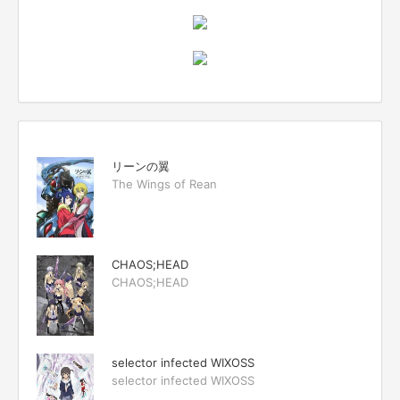
リーンの翼
The Wings of Rean
CHAOS;HEAD
CHAOS;HEAD
selector infected WIXOSS
selector infected WIXOSS