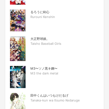
るろうに剣心
Rurouni Kenshin
大正野球娘。
Taisho Baseball Girls
M3〜ソノ黒キ鋼〜
M3 the dark metal
田中くんはいつもけだるげ
Tanaka-kun wa Itsumo Kedaruge