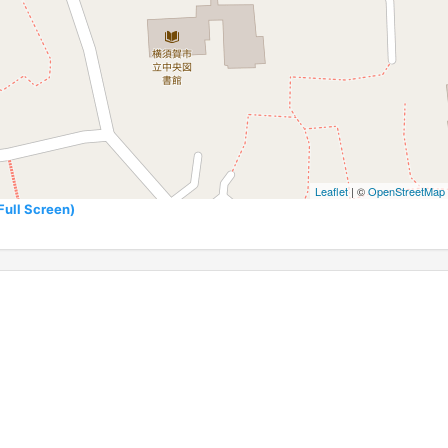
Leaflet
| ©
OpenStreetMap
l Screen)