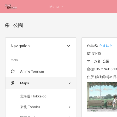
Menu
公園
Navigation
作品名:
たまゆら
ID: 51-15
MAIN
マーカ名: 公園
座標: 35.274916,1
Anime Tourism
住所 (自動取得):
Maps
北海道 Hokkaido
東北 Tohoku