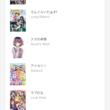
ろんぐらいだぁす!
Long Riders!
クズの本懐
Scum's Wish
アイカツ！
Aikatsu!
ラブひな
Love Hina