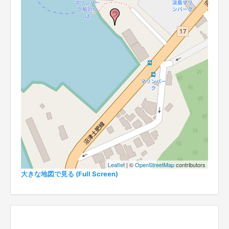
Leaflet
| ©
OpenStreetMap
contributors
大きな地図で見る (Full Screen)