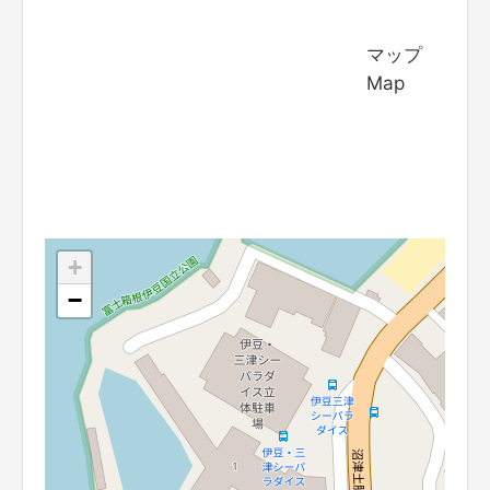
マップ
Map
+
−