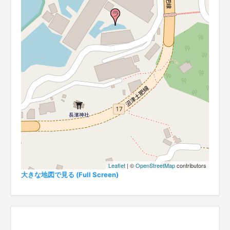
Leaflet
| ©
OpenStreetMap
contributors
大きな地図で見る (Full Screen)