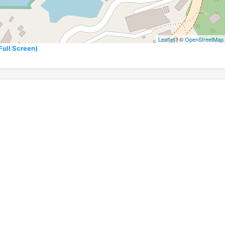
Leaflet
| ©
OpenStreetMap
l Screen)