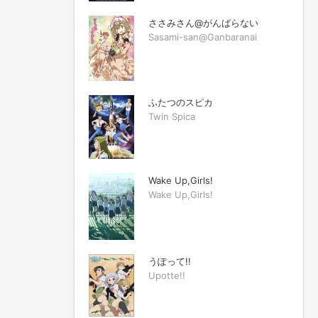
ささみさん@がんばらない
Sasami-san@Ganbaranai
ふたつのスピカ
Twin Spica
Wake Up,Girls!
Wake Up,Girls!
うぽって!!
Upotte!!