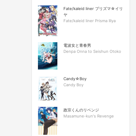
Fate/kaleid liner プリズマ☆イリ
ヤ
Fate/kaleid liner Prisma Illya
電波女と青春男
Denpa Onna to Seishun Otoko
Candy☆Boy
Candy Boy
政宗くんのリベンジ
Masamune-kun's Revenge