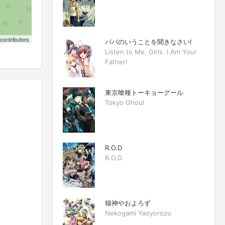
contributors
パパのいうことを聞きなさい!
Listen to Me, Girls. I Am Your
Father!
東京喰種トーキョーグール
Tokyo Ghoul
R.O.D
R.O.D
猫神やおよろず
Nekogami Yaoyorozu